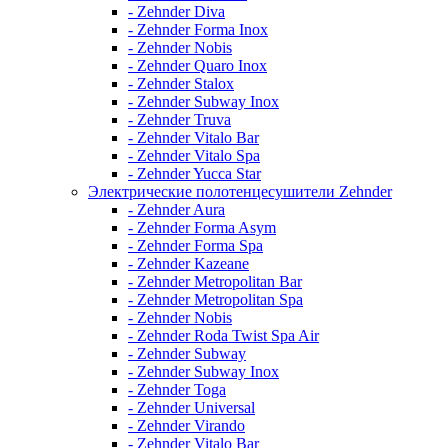
- Zehnder Diva
- Zehnder Forma Inox
- Zehnder Nobis
- Zehnder Quaro Inox
- Zehnder Stalox
- Zehnder Subway Inox
- Zehnder Truva
- Zehnder Vitalo Bar
- Zehnder Vitalo Spa
- Zehnder Yucca Star
Электрические полотенцесушители Zehnder
- Zehnder Aura
- Zehnder Forma Asym
- Zehnder Forma Spa
- Zehnder Kazeane
- Zehnder Metropolitan Bar
- Zehnder Metropolitan Spa
- Zehnder Nobis
- Zehnder Roda Twist Spa Air
- Zehnder Subway
- Zehnder Subway Inox
- Zehnder Toga
- Zehnder Universal
- Zehnder Virando
- Zehnder Vitalo Bar