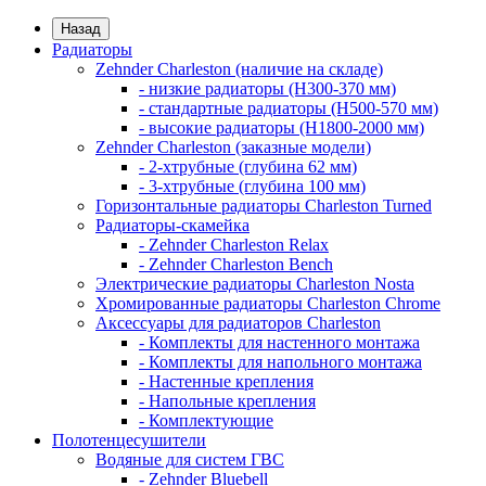
Назад
Радиаторы
Zehnder Charleston (наличие на складе)
- низкие радиаторы (H300-370 мм)
- стандартные радиаторы (H500-570 мм)
- высокие радиаторы (H1800-2000 мм)
Zehnder Charleston (заказные модели)
- 2-хтрубные (глубина 62 мм)
- 3-хтрубные (глубина 100 мм)
Горизонтальные радиаторы Charleston Turned
Радиаторы-скамейка
- Zehnder Charleston Relax
- Zehnder Charleston Bench
Электрические радиаторы Charleston Nosta
Хромированные радиаторы Charleston Chrome
Аксессуары для радиаторов Charleston
- Комплекты для настенного монтажа
- Комплекты для напольного монтажа
- Настенные крепления
- Напольные крепления
- Комплектующие
Полотенцесушители
Водяные для систем ГВС
- Zehnder Bluebell