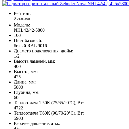
Рейтинг:
0 отзывов
Модель:
NHL42/42-5800
100
Цвет базовый:
белый RAL 9016
Диаметр подключения, дюйм:
1/2"
Высота ламелей, мм:
400
Высота, мм:
425
Длина, мм:
5800
Глубина, мм:
60
Теплоотдача Т50К (75/65/20°C), Вт:
4722
Теплоотдача Т60К (90/70/20°C), Вт:
5903
Рабочее давление, атм.:
4,6