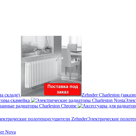
на складе)
Zehnder Charleston (заказ
торы-скамейка
Элек
анные радиаторы Charleston Chrome
Электрические полоте
er Nova