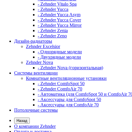
- Zehnder Vitalo Spa
- Zehnder Yucca
- Zehnder Yucca Asym
- Zehnder Yucca Cover
- Zehnder Yucca Mirror
- Zehnder Zenia
- Zehnder Zeno
Дизайн-радиаторы
Zehnder Excelsior
- Однорядные модели
- Двухрядные модели
Zehnder Nova
- Zehnder Nova (горизонтальная)
Системы вентиляции
Комнатные вентиляционные установки
- Zehnder ComfoSpot 50
- Zehnder ComfoAir 70
- Автоматика (для ComfoSpot 50 и ComfoAir 7
- Аксессуары для ComfoSpot 50
- Аксессуары для ComfoAir 70
Потолочные системы
Назад
О компании Zehnder
Оплата и доставка