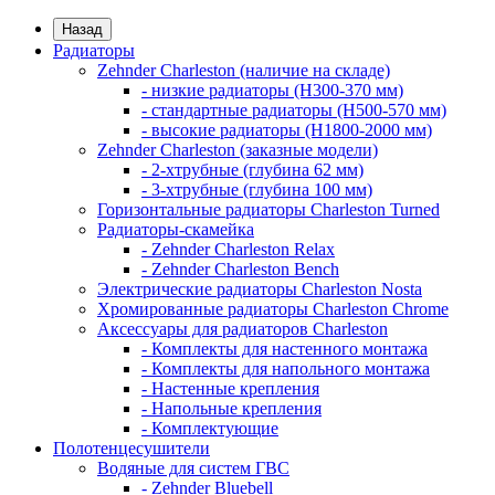
Назад
Радиаторы
Zehnder Charleston (наличие на складе)
- низкие радиаторы (H300-370 мм)
- стандартные радиаторы (H500-570 мм)
- высокие радиаторы (H1800-2000 мм)
Zehnder Charleston (заказные модели)
- 2-хтрубные (глубина 62 мм)
- 3-хтрубные (глубина 100 мм)
Горизонтальные радиаторы Charleston Turned
Радиаторы-скамейка
- Zehnder Charleston Relax
- Zehnder Charleston Bench
Электрические радиаторы Charleston Nosta
Хромированные радиаторы Charleston Chrome
Аксессуары для радиаторов Charleston
- Комплекты для настенного монтажа
- Комплекты для напольного монтажа
- Настенные крепления
- Напольные крепления
- Комплектующие
Полотенцесушители
Водяные для систем ГВС
- Zehnder Bluebell