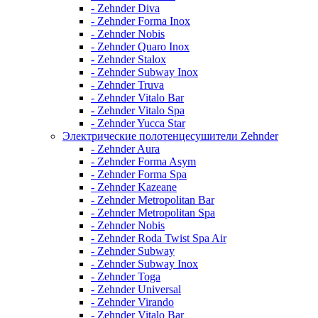
- Zehnder Diva
- Zehnder Forma Inox
- Zehnder Nobis
- Zehnder Quaro Inox
- Zehnder Stalox
- Zehnder Subway Inox
- Zehnder Truva
- Zehnder Vitalo Bar
- Zehnder Vitalo Spa
- Zehnder Yucca Star
Электрические полотенцесушители Zehnder
- Zehnder Aura
- Zehnder Forma Asym
- Zehnder Forma Spa
- Zehnder Kazeane
- Zehnder Metropolitan Bar
- Zehnder Metropolitan Spa
- Zehnder Nobis
- Zehnder Roda Twist Spa Air
- Zehnder Subway
- Zehnder Subway Inox
- Zehnder Toga
- Zehnder Universal
- Zehnder Virando
- Zehnder Vitalo Bar