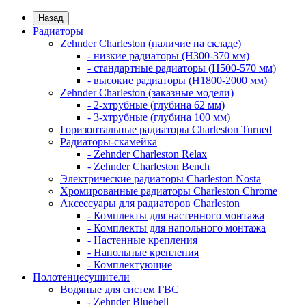
Назад
Радиаторы
Zehnder Charleston (наличие на складе)
- низкие радиаторы (H300-370 мм)
- стандартные радиаторы (H500-570 мм)
- высокие радиаторы (H1800-2000 мм)
Zehnder Charleston (заказные модели)
- 2-хтрубные (глубина 62 мм)
- 3-хтрубные (глубина 100 мм)
Горизонтальные радиаторы Charleston Turned
Радиаторы-скамейка
- Zehnder Charleston Relax
- Zehnder Charleston Bench
Электрические радиаторы Charleston Nosta
Хромированные радиаторы Charleston Chrome
Аксессуары для радиаторов Charleston
- Комплекты для настенного монтажа
- Комплекты для напольного монтажа
- Настенные крепления
- Напольные крепления
- Комплектующие
Полотенцесушители
Водяные для систем ГВС
- Zehnder Bluebell