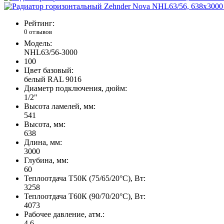
Рейтинг:
0 отзывов
Модель:
NHL63/56-3000
100
Цвет базовый:
белый RAL 9016
Диаметр подключения, дюйм:
1/2"
Высота ламелей, мм:
541
Высота, мм:
638
Длина, мм:
3000
Глубина, мм:
60
Теплоотдача Т50К (75/65/20°C), Вт:
3258
Теплоотдача Т60К (90/70/20°C), Вт:
4073
Рабочее давление, атм.:
4,6