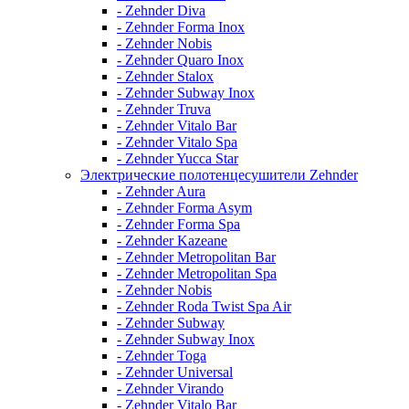
- Zehnder Diva
- Zehnder Forma Inox
- Zehnder Nobis
- Zehnder Quaro Inox
- Zehnder Stalox
- Zehnder Subway Inox
- Zehnder Truva
- Zehnder Vitalo Bar
- Zehnder Vitalo Spa
- Zehnder Yucca Star
Электрические полотенцесушители Zehnder
- Zehnder Aura
- Zehnder Forma Asym
- Zehnder Forma Spa
- Zehnder Kazeane
- Zehnder Metropolitan Bar
- Zehnder Metropolitan Spa
- Zehnder Nobis
- Zehnder Roda Twist Spa Air
- Zehnder Subway
- Zehnder Subway Inox
- Zehnder Toga
- Zehnder Universal
- Zehnder Virando
- Zehnder Vitalo Bar