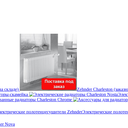
на складе)
Zehnder Charleston (заказ
торы-скамейка
Элек
анные радиаторы Charleston Chrome
Электрические полоте
er Nova