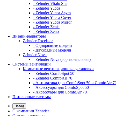
- Zehnder Vitalo Spa
- Zehnder Yucca
- Zehnder Yucca Asym
- Zehnder Yucca Cover
- Zehnder Yucca Mirror
- Zehnder Zenia
- Zehnder Zeno
Дизайн-радиаторы
Zehnder Excelsior
- Однорядные модели
- Двухрядные модели
Zehnder Nova
- Zehnder Nova (горизонтальная)
Системы вентиляции
Комнатные вентиляционные установки
- Zehnder ComfoSpot 50
- Zehnder ComfoAir 70
- Автоматика (для ComfoSpot 50 и ComfoAir 7
- Аксессуары для ComfoSpot 50
- Аксессуары для ComfoAir 70
Потолочные системы
Назад
О компании Zehnder
Оплата и доставка