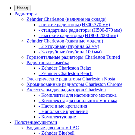
Назад
Радиаторы
Zehnder Charleston (наличие на складе)
- низкие радиаторы (H300-370 мм)
- стандартные радиаторы (H500-570 мм)
- высокие радиаторы (H1800-2000 мм)
Zehnder Charleston (заказные модели)
- 2-хтрубные (глубина 62 мм)
- 3-хтрубные (глубина 100 мм)
Горизонтальные радиаторы Charleston Turned
Радиаторы-скамейка
- Zehnder Charleston Relax
- Zehnder Charleston Bench
Электрические радиаторы Charleston Nosta
Хромированные радиаторы Charleston Chrome
Аксессуары для радиаторов Charleston
- Комплекты для настенного монтажа
- Комплекты для напольного монтажа
- Настенные крепления
- Напольные крепления
- Комплектующие
Полотенцесушители
Водяные для систем ГВС
- Zehnder Bluebell