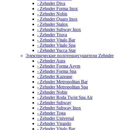
- Zehnder Diva
- Zehnder Forma Inox
- Zehnder Nobis
- Zehnder Quaro Inox
- Zehnder Stalox
- Zehnder Subway Inox
- Zehnder Truva
- Zehnder Vitalo Bar
- Zehnder Vitalo Spa
- Zehnder Yucca Star
Электрические полотенцесушители Zehnder
- Zehnder Aura
- Zehnder Forma Asym
- Zehnder Forma Spa
- Zehnder Kazeane
- Zehnder Metropolitan Bar
- Zehnder Metropolitan Spa
- Zehnder Nobis
- Zehnder Roda Twist Spa Air
- Zehnder Subway
- Zehnder Subway Inox
- Zehnder Toga
- Zehnder Universal
- Zehnder Virando
- Zehnder Vitalo Bar