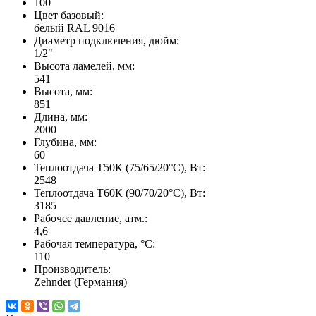
100
Цвет базовый:
белый RAL 9016
Диаметр подключения, дюйм:
1/2"
Высота ламелей, мм:
541
Высота, мм:
851
Длина, мм:
2000
Глубина, мм:
60
Теплоотдача Т50К (75/65/20°C), Вт:
2548
Теплоотдача Т60К (90/70/20°C), Вт:
3185
Рабочее давление, атм.:
4,6
Рабочая температура, °C:
110
Производитель:
Zehnder (Германия)