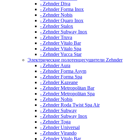
- Zehnder Diva
- Zehnder Forma Inox
- Zehnder Nobis
- Zehnder Quaro Inox
- Zehnder Stalox
- Zehnder Subway Inox
- Zehnder Truva
- Zehnder Vitalo Bar
- Zehnder Vitalo Spa
- Zehnder Yucca Star
Электрические полотенцесушители Zehnder
- Zehnder Aura
- Zehnder Forma Asym
- Zehnder Forma Spa
- Zehnder Kazeane
- Zehnder Metropolitan Bar
- Zehnder Metropolitan Spa
- Zehnder Nobis
- Zehnder Roda Twist Spa Air
- Zehnder Subway
- Zehnder Subway Inox
- Zehnder Toga
- Zehnder Universal
- Zehnder Virando
- Zehnder Vitalo Bar