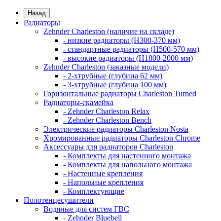
Назад
Радиаторы
Zehnder Charleston (наличие на складе)
- низкие радиаторы (H300-370 мм)
- стандартные радиаторы (H500-570 мм)
- высокие радиаторы (H1800-2000 мм)
Zehnder Charleston (заказные модели)
- 2-хтрубные (глубина 62 мм)
- 3-хтрубные (глубина 100 мм)
Горизонтальные радиаторы Charleston Turned
Радиаторы-скамейка
- Zehnder Charleston Relax
- Zehnder Charleston Bench
Электрические радиаторы Charleston Nosta
Хромированные радиаторы Charleston Chrome
Аксессуары для радиаторов Charleston
- Комплекты для настенного монтажа
- Комплекты для напольного монтажа
- Настенные крепления
- Напольные крепления
- Комплектующие
Полотенцесушители
Водяные для систем ГВС
- Zehnder Bluebell