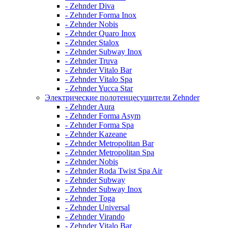
- Zehnder Diva
- Zehnder Forma Inox
- Zehnder Nobis
- Zehnder Quaro Inox
- Zehnder Stalox
- Zehnder Subway Inox
- Zehnder Truva
- Zehnder Vitalo Bar
- Zehnder Vitalo Spa
- Zehnder Yucca Star
Электрические полотенцесушители Zehnder
- Zehnder Aura
- Zehnder Forma Asym
- Zehnder Forma Spa
- Zehnder Kazeane
- Zehnder Metropolitan Bar
- Zehnder Metropolitan Spa
- Zehnder Nobis
- Zehnder Roda Twist Spa Air
- Zehnder Subway
- Zehnder Subway Inox
- Zehnder Toga
- Zehnder Universal
- Zehnder Virando
- Zehnder Vitalo Bar