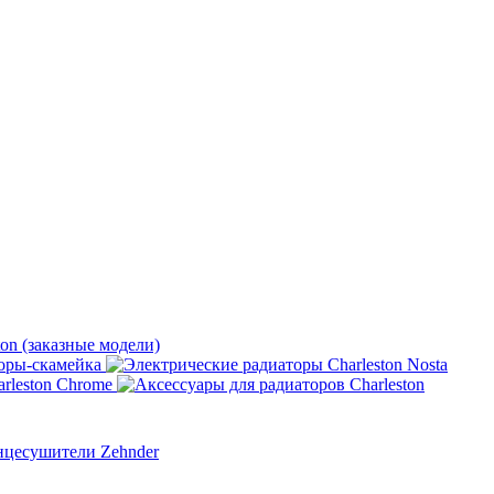
ton (заказные модели)
оры-скамейка
rleston Chrome
нцесушители Zehnder