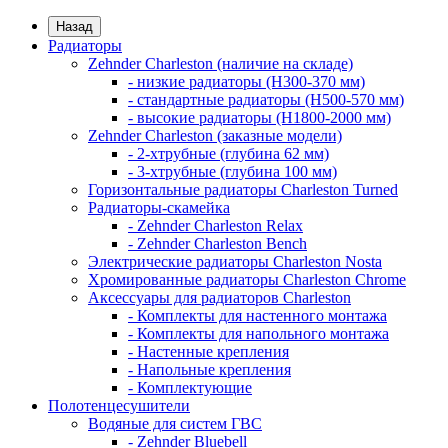
Назад
Радиаторы
Zehnder Charleston (наличие на складе)
- низкие радиаторы (H300-370 мм)
- стандартные радиаторы (H500-570 мм)
- высокие радиаторы (H1800-2000 мм)
Zehnder Charleston (заказные модели)
- 2-хтрубные (глубина 62 мм)
- 3-хтрубные (глубина 100 мм)
Горизонтальные радиаторы Charleston Turned
Радиаторы-скамейка
- Zehnder Charleston Relax
- Zehnder Charleston Bench
Электрические радиаторы Charleston Nosta
Хромированные радиаторы Charleston Chrome
Аксессуары для радиаторов Charleston
- Комплекты для настенного монтажа
- Комплекты для напольного монтажа
- Настенные крепления
- Напольные крепления
- Комплектующие
Полотенцесушители
Водяные для систем ГВС
- Zehnder Bluebell