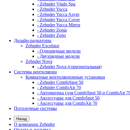
- Zehnder Vitalo Spa
- Zehnder Yucca
- Zehnder Yucca Asym
- Zehnder Yucca Cover
- Zehnder Yucca Mirror
- Zehnder Zenia
- Zehnder Zeno
Дизайн-радиаторы
Zehnder Excelsior
- Однорядные модели
- Двухрядные модели
Zehnder Nova
- Zehnder Nova (горизонтальная)
Системы вентиляции
Комнатные вентиляционные установки
- Zehnder ComfoSpot 50
- Zehnder ComfoAir 70
- Автоматика (для ComfoSpot 50 и ComfoAir 7
- Аксессуары для ComfoSpot 50
- Аксессуары для ComfoAir 70
Потолочные системы
Назад
О компании Zehnder
Оплата и доставка