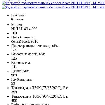
Рейтинг:
0 отзывов
Модель:
NHLH14/14-900
100
Цвет базовый:
белый RAL 9016
Диаметр подключения, дюйм:
1/2"
Высота ламелей, мм:
125
Высота, мм:
141
Длина, мм:
900
Глубина, мм:
53
Теплоотдача Т50К (75/65/20°C), Вт:
398
Теплоотдача Т60К (90/70/20°C), Вт:
498
Рабочее давление, атм.: