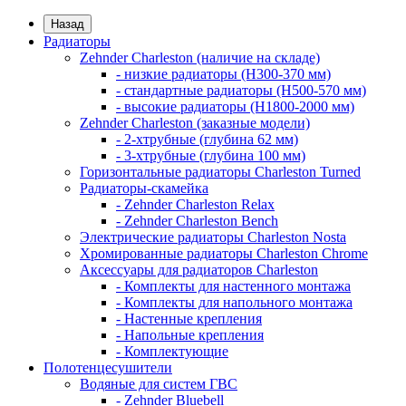
Назад
Радиаторы
Zehnder Charleston (наличие на складе)
- низкие радиаторы (H300-370 мм)
- стандартные радиаторы (H500-570 мм)
- высокие радиаторы (H1800-2000 мм)
Zehnder Charleston (заказные модели)
- 2-хтрубные (глубина 62 мм)
- 3-хтрубные (глубина 100 мм)
Горизонтальные радиаторы Charleston Turned
Радиаторы-скамейка
- Zehnder Charleston Relax
- Zehnder Charleston Bench
Электрические радиаторы Charleston Nosta
Хромированные радиаторы Charleston Chrome
Аксессуары для радиаторов Charleston
- Комплекты для настенного монтажа
- Комплекты для напольного монтажа
- Настенные крепления
- Напольные крепления
- Комплектующие
Полотенцесушители
Водяные для систем ГВС
- Zehnder Bluebell