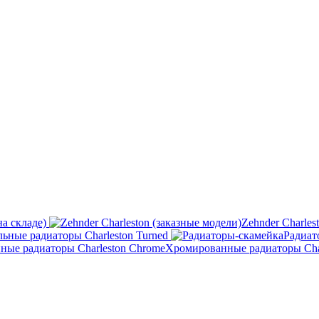
на складе)
Zehnder Charles
ьные радиаторы Charleston Turned
Радиат
Хромированные радиаторы Cha