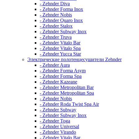
- Zehnder Diva
- Zehnder Forma Inox
- Zehnder Nobis
- Zehnder Quaro Inox
- Zehnder Stalox
- Zehnder Subway Inox
- Zehnder Truva
- Zehnder Vitalo Bar
- Zehnder Vitalo Spa
- Zehnder Yucca Star
Электрические полотенцесушители Zehnder
- Zehnder Aura
- Zehnder Forma Asym
- Zehnder Forma Spa
- Zehnder Kazeane
- Zehnder Metropolitan Bar
- Zehnder Metropolitan Spa
- Zehnder Nobis
- Zehnder Roda Twist Spa Air
- Zehnder Subway
- Zehnder Subway Inox
- Zehnder Toga
- Zehnder Universal
- Zehnder Virando
- Zehnder Vitalo Bar