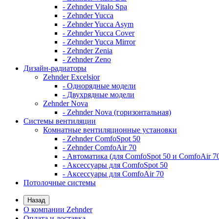
- Zehnder Vitalo Spa
- Zehnder Yucca
- Zehnder Yucca Asym
- Zehnder Yucca Cover
- Zehnder Yucca Mirror
- Zehnder Zenia
- Zehnder Zeno
Дизайн-радиаторы
Zehnder Excelsior
- Однорядные модели
- Двухрядные модели
Zehnder Nova
- Zehnder Nova (горизонтальная)
Системы вентиляции
Комнатные вентиляционные установки
- Zehnder ComfoSpot 50
- Zehnder ComfoAir 70
- Автоматика (для ComfoSpot 50 и ComfoAir 7
- Аксессуары для ComfoSpot 50
- Аксессуары для ComfoAir 70
Потолочные системы
Назад
О компании Zehnder
Оплата и доставка