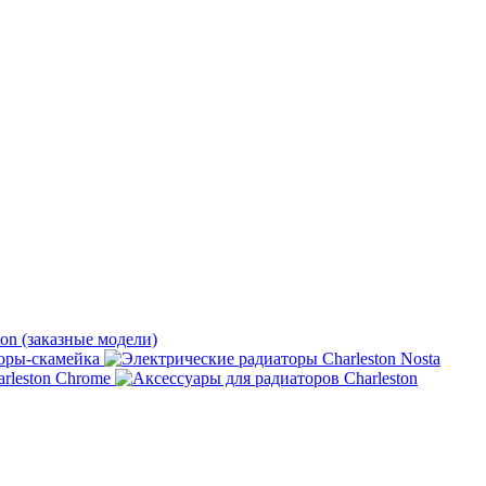
ton (заказные модели)
оры-скамейка
rleston Chrome