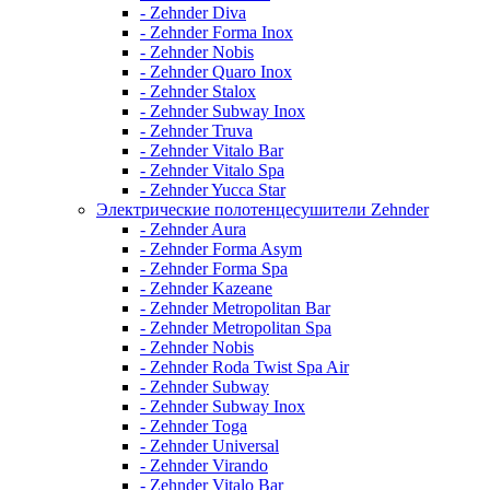
- Zehnder Diva
- Zehnder Forma Inox
- Zehnder Nobis
- Zehnder Quaro Inox
- Zehnder Stalox
- Zehnder Subway Inox
- Zehnder Truva
- Zehnder Vitalo Bar
- Zehnder Vitalo Spa
- Zehnder Yucca Star
Электрические полотенцесушители Zehnder
- Zehnder Aura
- Zehnder Forma Asym
- Zehnder Forma Spa
- Zehnder Kazeane
- Zehnder Metropolitan Bar
- Zehnder Metropolitan Spa
- Zehnder Nobis
- Zehnder Roda Twist Spa Air
- Zehnder Subway
- Zehnder Subway Inox
- Zehnder Toga
- Zehnder Universal
- Zehnder Virando
- Zehnder Vitalo Bar