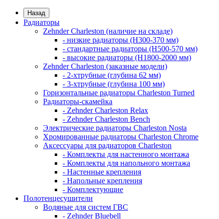
Назад
Радиаторы
Zehnder Charleston (наличие на складе)
- низкие радиаторы (H300-370 мм)
- стандартные радиаторы (H500-570 мм)
- высокие радиаторы (H1800-2000 мм)
Zehnder Charleston (заказные модели)
- 2-хтрубные (глубина 62 мм)
- 3-хтрубные (глубина 100 мм)
Горизонтальные радиаторы Charleston Turned
Радиаторы-скамейка
- Zehnder Charleston Relax
- Zehnder Charleston Bench
Электрические радиаторы Charleston Nosta
Хромированные радиаторы Charleston Chrome
Аксессуары для радиаторов Charleston
- Комплекты для настенного монтажа
- Комплекты для напольного монтажа
- Настенные крепления
- Напольные крепления
- Комплектующие
Полотенцесушители
Водяные для систем ГВС
- Zehnder Bluebell