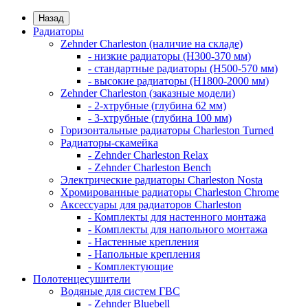
Назад
Радиаторы
Zehnder Charleston (наличие на складе)
- низкие радиаторы (H300-370 мм)
- стандартные радиаторы (H500-570 мм)
- высокие радиаторы (H1800-2000 мм)
Zehnder Charleston (заказные модели)
- 2-хтрубные (глубина 62 мм)
- 3-хтрубные (глубина 100 мм)
Горизонтальные радиаторы Charleston Turned
Радиаторы-скамейка
- Zehnder Charleston Relax
- Zehnder Charleston Bench
Электрические радиаторы Charleston Nosta
Хромированные радиаторы Charleston Chrome
Аксессуары для радиаторов Charleston
- Комплекты для настенного монтажа
- Комплекты для напольного монтажа
- Настенные крепления
- Напольные крепления
- Комплектующие
Полотенцесушители
Водяные для систем ГВС
- Zehnder Bluebell