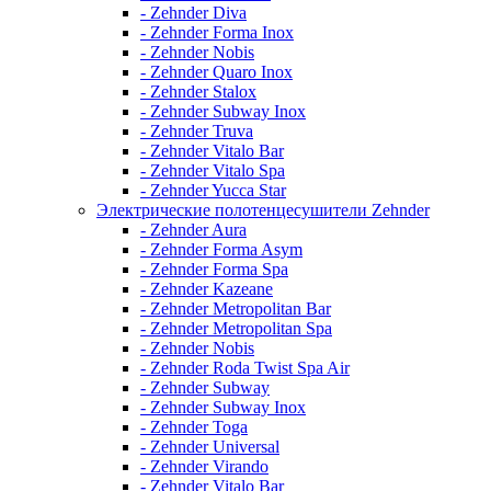
- Zehnder Diva
- Zehnder Forma Inox
- Zehnder Nobis
- Zehnder Quaro Inox
- Zehnder Stalox
- Zehnder Subway Inox
- Zehnder Truva
- Zehnder Vitalo Bar
- Zehnder Vitalo Spa
- Zehnder Yucca Star
Электрические полотенцесушители Zehnder
- Zehnder Aura
- Zehnder Forma Asym
- Zehnder Forma Spa
- Zehnder Kazeane
- Zehnder Metropolitan Bar
- Zehnder Metropolitan Spa
- Zehnder Nobis
- Zehnder Roda Twist Spa Air
- Zehnder Subway
- Zehnder Subway Inox
- Zehnder Toga
- Zehnder Universal
- Zehnder Virando
- Zehnder Vitalo Bar