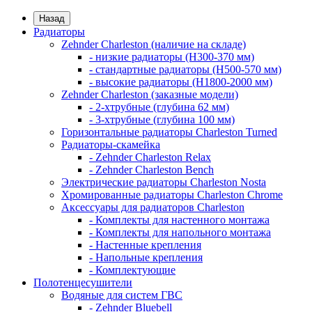
Назад
Радиаторы
Zehnder Charleston (наличие на складе)
- низкие радиаторы (H300-370 мм)
- стандартные радиаторы (H500-570 мм)
- высокие радиаторы (H1800-2000 мм)
Zehnder Charleston (заказные модели)
- 2-хтрубные (глубина 62 мм)
- 3-хтрубные (глубина 100 мм)
Горизонтальные радиаторы Charleston Turned
Радиаторы-скамейка
- Zehnder Charleston Relax
- Zehnder Charleston Bench
Электрические радиаторы Charleston Nosta
Хромированные радиаторы Charleston Chrome
Аксессуары для радиаторов Charleston
- Комплекты для настенного монтажа
- Комплекты для напольного монтажа
- Настенные крепления
- Напольные крепления
- Комплектующие
Полотенцесушители
Водяные для систем ГВС
- Zehnder Bluebell