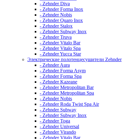
- Zehnder Diva
- Zehnder Forma Inox
- Zehnder Nobis
- Zehnder Quaro Inox
- Zehnder Stalox
- Zehnder Subway Inox
- Zehnder Truva
- Zehnder Vitalo Bar
- Zehnder Vitalo Spa
- Zehnder Yucca Star
Электрические полотенцесушители Zehnder
- Zehnder Aura
- Zehnder Forma Asym
- Zehnder Forma Spa
- Zehnder Kazeane
- Zehnder Metropolitan Bar
- Zehnder Metropolitan Spa
- Zehnder Nobis
- Zehnder Roda Twist Spa Air
- Zehnder Subway
- Zehnder Subway Inox
- Zehnder Toga
- Zehnder Universal
- Zehnder Virando
- Zehnder Vitalo Bar