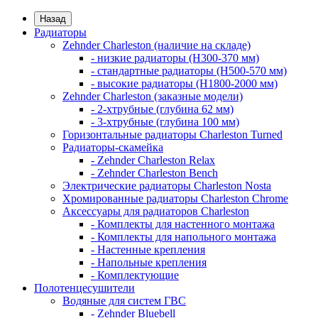
Назад
Радиаторы
Zehnder Charleston (наличие на складе)
- низкие радиаторы (H300-370 мм)
- стандартные радиаторы (H500-570 мм)
- высокие радиаторы (H1800-2000 мм)
Zehnder Charleston (заказные модели)
- 2-хтрубные (глубина 62 мм)
- 3-хтрубные (глубина 100 мм)
Горизонтальные радиаторы Charleston Turned
Радиаторы-скамейка
- Zehnder Charleston Relax
- Zehnder Charleston Bench
Электрические радиаторы Charleston Nosta
Хромированные радиаторы Charleston Chrome
Аксессуары для радиаторов Charleston
- Комплекты для настенного монтажа
- Комплекты для напольного монтажа
- Настенные крепления
- Напольные крепления
- Комплектующие
Полотенцесушители
Водяные для систем ГВС
- Zehnder Bluebell