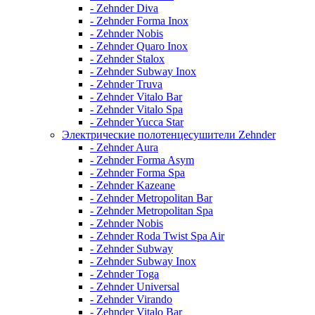
- Zehnder Diva
- Zehnder Forma Inox
- Zehnder Nobis
- Zehnder Quaro Inox
- Zehnder Stalox
- Zehnder Subway Inox
- Zehnder Truva
- Zehnder Vitalo Bar
- Zehnder Vitalo Spa
- Zehnder Yucca Star
Электрические полотенцесушители Zehnder
- Zehnder Aura
- Zehnder Forma Asym
- Zehnder Forma Spa
- Zehnder Kazeane
- Zehnder Metropolitan Bar
- Zehnder Metropolitan Spa
- Zehnder Nobis
- Zehnder Roda Twist Spa Air
- Zehnder Subway
- Zehnder Subway Inox
- Zehnder Toga
- Zehnder Universal
- Zehnder Virando
- Zehnder Vitalo Bar