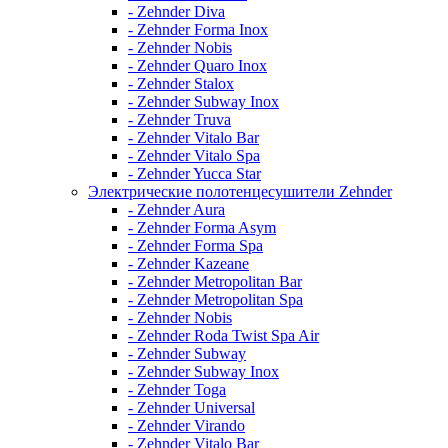
- Zehnder Diva
- Zehnder Forma Inox
- Zehnder Nobis
- Zehnder Quaro Inox
- Zehnder Stalox
- Zehnder Subway Inox
- Zehnder Truva
- Zehnder Vitalo Bar
- Zehnder Vitalo Spa
- Zehnder Yucca Star
Электрические полотенцесушители Zehnder
- Zehnder Aura
- Zehnder Forma Asym
- Zehnder Forma Spa
- Zehnder Kazeane
- Zehnder Metropolitan Bar
- Zehnder Metropolitan Spa
- Zehnder Nobis
- Zehnder Roda Twist Spa Air
- Zehnder Subway
- Zehnder Subway Inox
- Zehnder Toga
- Zehnder Universal
- Zehnder Virando
- Zehnder Vitalo Bar