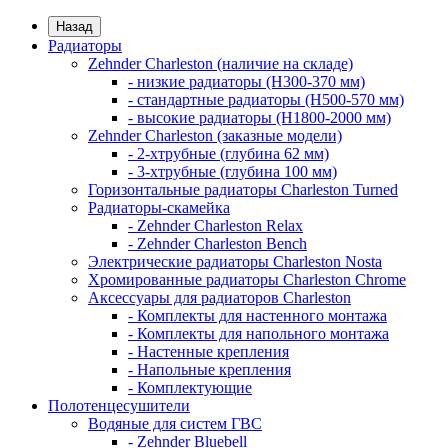
Назад
Радиаторы
Zehnder Charleston (наличие на складе)
- низкие радиаторы (H300-370 мм)
- стандартные радиаторы (H500-570 мм)
- высокие радиаторы (H1800-2000 мм)
Zehnder Charleston (заказные модели)
- 2-хтрубные (глубина 62 мм)
- 3-хтрубные (глубина 100 мм)
Горизонтальные радиаторы Charleston Turned
Радиаторы-скамейка
- Zehnder Charleston Relax
- Zehnder Charleston Bench
Электрические радиаторы Charleston Nosta
Хромированные радиаторы Charleston Chrome
Аксессуары для радиаторов Charleston
- Комплекты для настенного монтажа
- Комплекты для напольного монтажа
- Настенные крепления
- Напольные крепления
- Комплектующие
Полотенцесушители
Водяные для систем ГВС
- Zehnder Bluebell