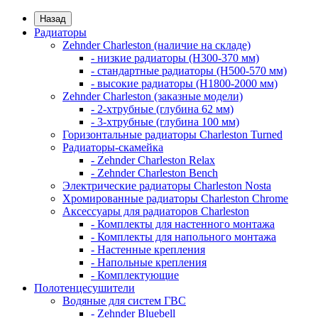
Назад
Радиаторы
Zehnder Charleston (наличие на складе)
- низкие радиаторы (H300-370 мм)
- стандартные радиаторы (H500-570 мм)
- высокие радиаторы (H1800-2000 мм)
Zehnder Charleston (заказные модели)
- 2-хтрубные (глубина 62 мм)
- 3-хтрубные (глубина 100 мм)
Горизонтальные радиаторы Charleston Turned
Радиаторы-скамейка
- Zehnder Charleston Relax
- Zehnder Charleston Bench
Электрические радиаторы Charleston Nosta
Хромированные радиаторы Charleston Chrome
Аксессуары для радиаторов Charleston
- Комплекты для настенного монтажа
- Комплекты для напольного монтажа
- Настенные крепления
- Напольные крепления
- Комплектующие
Полотенцесушители
Водяные для систем ГВС
- Zehnder Bluebell