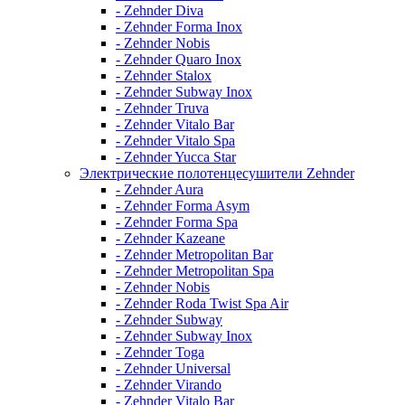
- Zehnder Diva
- Zehnder Forma Inox
- Zehnder Nobis
- Zehnder Quaro Inox
- Zehnder Stalox
- Zehnder Subway Inox
- Zehnder Truva
- Zehnder Vitalo Bar
- Zehnder Vitalo Spa
- Zehnder Yucca Star
Электрические полотенцесушители Zehnder
- Zehnder Aura
- Zehnder Forma Asym
- Zehnder Forma Spa
- Zehnder Kazeane
- Zehnder Metropolitan Bar
- Zehnder Metropolitan Spa
- Zehnder Nobis
- Zehnder Roda Twist Spa Air
- Zehnder Subway
- Zehnder Subway Inox
- Zehnder Toga
- Zehnder Universal
- Zehnder Virando
- Zehnder Vitalo Bar