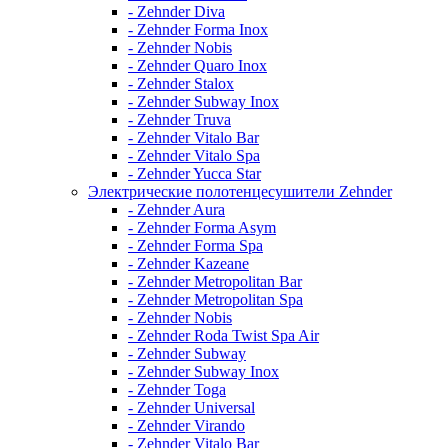
- Zehnder Diva
- Zehnder Forma Inox
- Zehnder Nobis
- Zehnder Quaro Inox
- Zehnder Stalox
- Zehnder Subway Inox
- Zehnder Truva
- Zehnder Vitalo Bar
- Zehnder Vitalo Spa
- Zehnder Yucca Star
Электрические полотенцесушители Zehnder
- Zehnder Aura
- Zehnder Forma Asym
- Zehnder Forma Spa
- Zehnder Kazeane
- Zehnder Metropolitan Bar
- Zehnder Metropolitan Spa
- Zehnder Nobis
- Zehnder Roda Twist Spa Air
- Zehnder Subway
- Zehnder Subway Inox
- Zehnder Toga
- Zehnder Universal
- Zehnder Virando
- Zehnder Vitalo Bar