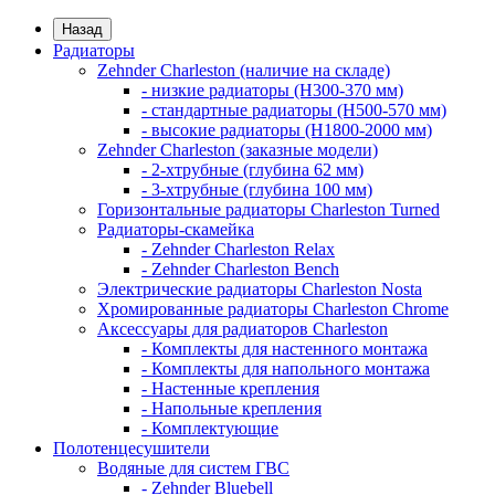
Назад
Радиаторы
Zehnder Charleston (наличие на складе)
- низкие радиаторы (H300-370 мм)
- стандартные радиаторы (H500-570 мм)
- высокие радиаторы (H1800-2000 мм)
Zehnder Charleston (заказные модели)
- 2-хтрубные (глубина 62 мм)
- 3-хтрубные (глубина 100 мм)
Горизонтальные радиаторы Charleston Turned
Радиаторы-скамейка
- Zehnder Charleston Relax
- Zehnder Charleston Bench
Электрические радиаторы Charleston Nosta
Хромированные радиаторы Charleston Chrome
Аксессуары для радиаторов Charleston
- Комплекты для настенного монтажа
- Комплекты для напольного монтажа
- Настенные крепления
- Напольные крепления
- Комплектующие
Полотенцесушители
Водяные для систем ГВС
- Zehnder Bluebell