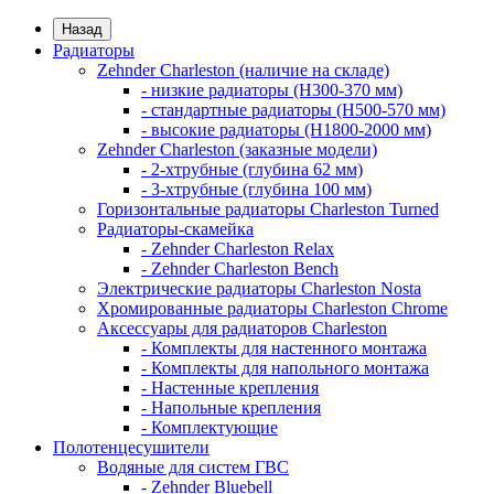
Назад
Радиаторы
Zehnder Charleston (наличие на складе)
- низкие радиаторы (H300-370 мм)
- стандартные радиаторы (H500-570 мм)
- высокие радиаторы (H1800-2000 мм)
Zehnder Charleston (заказные модели)
- 2-хтрубные (глубина 62 мм)
- 3-хтрубные (глубина 100 мм)
Горизонтальные радиаторы Charleston Turned
Радиаторы-скамейка
- Zehnder Charleston Relax
- Zehnder Charleston Bench
Электрические радиаторы Charleston Nosta
Хромированные радиаторы Charleston Chrome
Аксессуары для радиаторов Charleston
- Комплекты для настенного монтажа
- Комплекты для напольного монтажа
- Настенные крепления
- Напольные крепления
- Комплектующие
Полотенцесушители
Водяные для систем ГВС
- Zehnder Bluebell