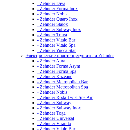
- Zehnder Diva
- Zehnder Forma Inox
- Zehnder Nobis
- Zehnder Quaro Inox
- Zehnder Stalox
- Zehnder Subway Inox
- Zehnder Truva
- Zehnder Vitalo Bar
- Zehnder Vitalo Spa
- Zehnder Yucca Star
Электрические полотенцесушители Zehnder
- Zehnder Aura
- Zehnder Forma Asym
- Zehnder Forma Spa
- Zehnder Kazeane
- Zehnder Metropolitan Bar
- Zehnder Metropolitan Spa
- Zehnder Nobis
- Zehnder Roda Twist Spa Air
- Zehnder Subway
- Zehnder Subway Inox
- Zehnder Toga
- Zehnder Universal
- Zehnder Virando
- Zehnder Vitalo Bar