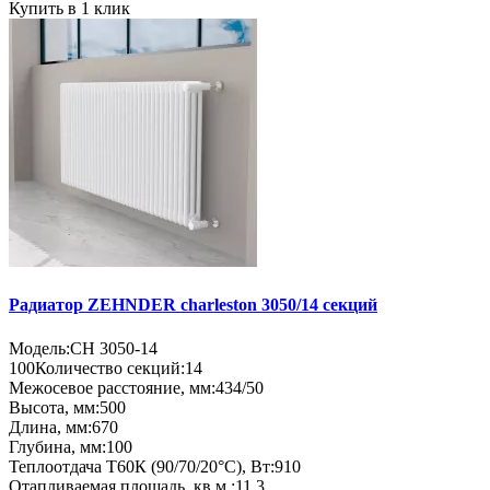
Купить в 1 клик
Радиатор ZEHNDER charleston 3050/14 секций
Модель:
CH 3050-14
100
Количество секций:
14
Межосевое расстояние, мм:
434/50
Высота, мм:
500
Длина, мм:
670
Глубина, мм:
100
Теплоотдача Т60К (90/70/20°C), Вт:
910
Отапливаемая площадь, кв.м.:
11,3