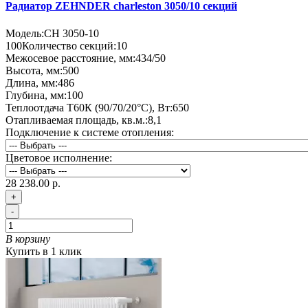
Радиатор ZEHNDER charleston 3050/10 секций
Модель:
CH 3050-10
100
Количество секций:
10
Межосевое расстояние, мм:
434/50
Высота, мм:
500
Длина, мм:
486
Глубина, мм:
100
Теплоотдача Т60К (90/70/20°C), Вт:
650
Отапливаемая площадь, кв.м.:
8,1
Подключение к системе отопления:
Цветовое исполнение:
28 238.00 р.
+
-
В корзину
Купить в 1 клик