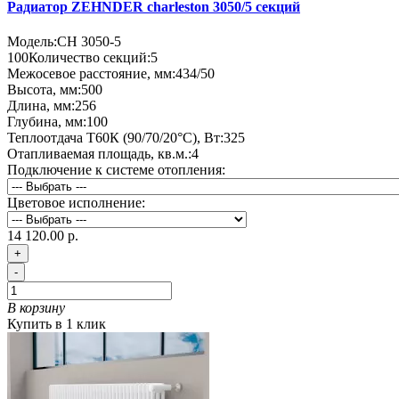
Радиатор ZEHNDER charleston 3050/5 секций
Модель:
CH 3050-5
100
Количество секций:
5
Межосевое расстояние, мм:
434/50
Высота, мм:
500
Длина, мм:
256
Глубина, мм:
100
Теплоотдача Т60К (90/70/20°C), Вт:
325
Отапливаемая площадь, кв.м.:
4
Подключение к системе отопления:
Цветовое исполнение:
14 120.00 р.
+
-
В корзину
Купить в 1 клик