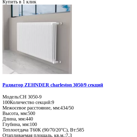
Купить в 1 клик
Радиатор ZEHNDER charleston 3050/9 секций
Модель:
CH 3050-9
100
Количество секций:
9
Межосевое расстояние, мм:
434/50
Высота, мм:
500
Длина, мм:
440
Глубина, мм:
100
Теплоотдача Т60К (90/70/20°C), Вт:
585
Отапливаемая площадь, кв.м.:
7,3