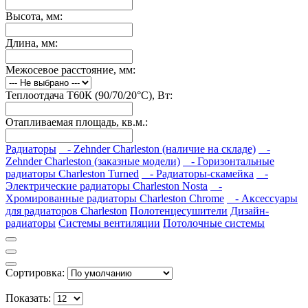
Высота, мм:
Длина, мм:
Межосевое расстояние, мм:
Теплоотдача Т60К (90/70/20°C), Вт:
Отапливаемая площадь, кв.м.:
Радиаторы
- Zehnder Charleston (наличие на складе)
-
Zehnder Charleston (заказные модели)
- Горизонтальные
радиаторы Charleston Turned
- Радиаторы-скамейка
-
Электрические радиаторы Charleston Nosta
-
Хромированные радиаторы Charleston Chrome
- Аксессуары
для радиаторов Charleston
Полотенцесушители
Дизайн-
радиаторы
Системы вентиляции
Потолочные системы
Сортировка:
Показать: