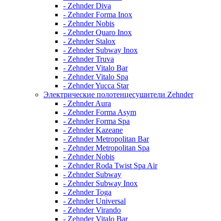
- Zehnder Diva
- Zehnder Forma Inox
- Zehnder Nobis
- Zehnder Quaro Inox
- Zehnder Stalox
- Zehnder Subway Inox
- Zehnder Truva
- Zehnder Vitalo Bar
- Zehnder Vitalo Spa
- Zehnder Yucca Star
Электрические полотенцесушители Zehnder
- Zehnder Aura
- Zehnder Forma Asym
- Zehnder Forma Spa
- Zehnder Kazeane
- Zehnder Metropolitan Bar
- Zehnder Metropolitan Spa
- Zehnder Nobis
- Zehnder Roda Twist Spa Air
- Zehnder Subway
- Zehnder Subway Inox
- Zehnder Toga
- Zehnder Universal
- Zehnder Virando
- Zehnder Vitalo Bar