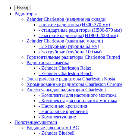
Назад
Радиаторы
Zehnder Charleston (наличие на складе)
- низкие радиаторы (H300-370 мм)
- стандартные радиаторы (H500-570 мм)
- высокие радиаторы (H1800-2000 мм)
Zehnder Charleston (заказные модели)
- 2-хтрубные (глубина 62 мм)
- 3-хтрубные (глубина 100 мм)
Горизонтальные радиаторы Charleston Turned
Радиаторы-скамейка
- Zehnder Charleston Relax
- Zehnder Charleston Bench
Электрические радиаторы Charleston Nosta
Хромированные радиаторы Charleston Chrome
Аксессуары для радиаторов Charleston
- Комплекты для настенного монтажа
- Комплекты для напольного монтажа
- Настенные крепления
- Напольные крепления
- Комплектующие
Полотенцесушители
Водяные для систем ГВС
- Zehnder Bluebell