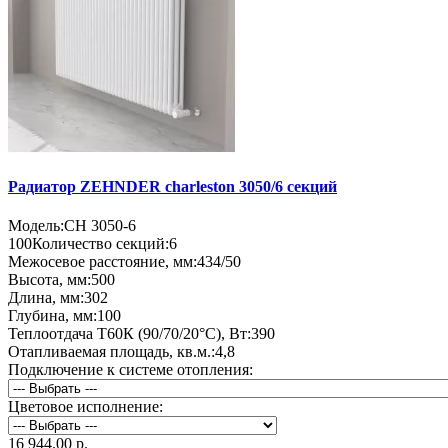
Радиатор ZEHNDER charleston 3050/6 секций
Модель:
CH 3050-6
100
Количество секций:
6
Межосевое расстояние, мм:
434/50
Высота, мм:
500
Длина, мм:
302
Глубина, мм:
100
Теплоотдача Т60К (90/70/20°C), Вт:
390
Отапливаемая площадь, кв.м.:
4,8
Подключение к системе отопления:
Цветовое исполнение:
16 944.00 р.