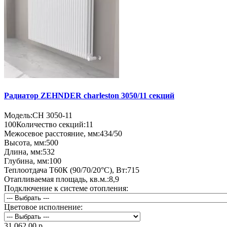
Радиатор ZEHNDER charleston 3050/11 секций
Модель:
CH 3050-11
100
Количество секций:
11
Межосевое расстояние, мм:
434/50
Высота, мм:
500
Длина, мм:
532
Глубина, мм:
100
Теплоотдача Т60К (90/70/20°C), Вт:
715
Отапливаемая площадь, кв.м.:
8,9
Подключение к системе отопления:
Цветовое исполнение:
31 062.00 р.