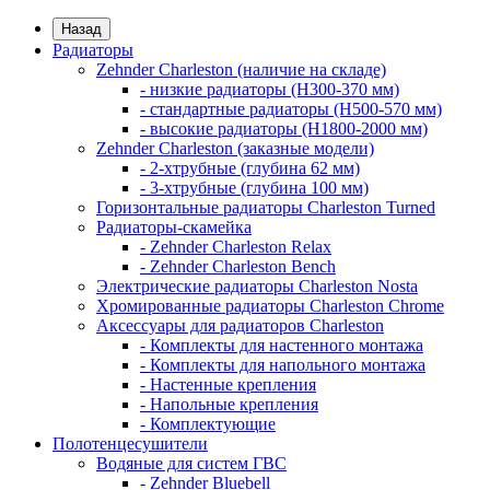
Назад
Радиаторы
Zehnder Charleston (наличие на складе)
- низкие радиаторы (H300-370 мм)
- стандартные радиаторы (H500-570 мм)
- высокие радиаторы (H1800-2000 мм)
Zehnder Charleston (заказные модели)
- 2-хтрубные (глубина 62 мм)
- 3-хтрубные (глубина 100 мм)
Горизонтальные радиаторы Charleston Turned
Радиаторы-скамейка
- Zehnder Charleston Relax
- Zehnder Charleston Bench
Электрические радиаторы Charleston Nosta
Хромированные радиаторы Charleston Chrome
Аксессуары для радиаторов Charleston
- Комплекты для настенного монтажа
- Комплекты для напольного монтажа
- Настенные крепления
- Напольные крепления
- Комплектующие
Полотенцесушители
Водяные для систем ГВС
- Zehnder Bluebell