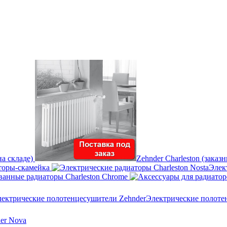
на складе)
Zehnder Charleston (заказ
торы-скамейка
Элек
анные радиаторы Charleston Chrome
Электрические полоте
er Nova