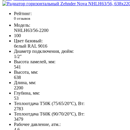
Рейтинг:
0 отзывов
Модель:
NHLH63/56-2200
100
Цвет базовый:
белый RAL 9016
Диаметр подключения, дюйм:
1/2"
Высота ламелей, мм:
541
Высота, мм:
638
Длина, мм:
2200
Глубина, мм:
53
Теплоотдача Т50К (75/65/20°C), Вт:
2783
Теплоотдача Т60К (90/70/20°C), Вт:
3479
Рабочее давление, атм.:
4,6