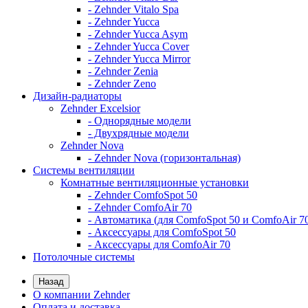
- Zehnder Vitalo Spa
- Zehnder Yucca
- Zehnder Yucca Asym
- Zehnder Yucca Cover
- Zehnder Yucca Mirror
- Zehnder Zenia
- Zehnder Zeno
Дизайн-радиаторы
Zehnder Excelsior
- Однорядные модели
- Двухрядные модели
Zehnder Nova
- Zehnder Nova (горизонтальная)
Системы вентиляции
Комнатные вентиляционные установки
- Zehnder ComfoSpot 50
- Zehnder ComfoAir 70
- Автоматика (для ComfoSpot 50 и ComfoAir 7
- Аксессуары для ComfoSpot 50
- Аксессуары для ComfoAir 70
Потолочные системы
Назад
О компании Zehnder
Оплата и доставка