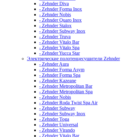
- Zehnder Diva
- Zehnder Forma Inox
- Zehnder Nobis
- Zehnder Quaro Inox
- Zehnder Stalox
- Zehnder Subway Inox
- Zehnder Truva
- Zehnder Vitalo Bar
- Zehnder Vitalo Spa
- Zehnder Yucca Star
Электрические полотенцесушители Zehnder
- Zehnder Aura
- Zehnder Forma Asym
- Zehnder Forma Spa
- Zehnder Kazeane
- Zehnder Metropolitan Bar
- Zehnder Metropolitan Spa
- Zehnder Nobis
- Zehnder Roda Twist Spa Air
- Zehnder Subway
- Zehnder Subway Inox
- Zehnder Toga
- Zehnder Universal
- Zehnder Virando
- Zehnder Vitalo Bar